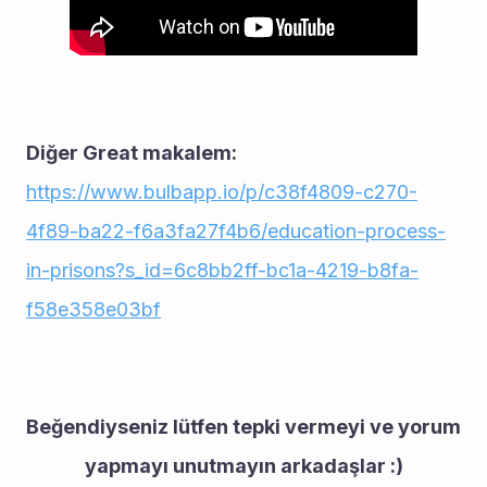
Diğer Great makalem:
https://www.bulbapp.io/p/c38f4809-c270-
4f89-ba22-f6a3fa27f4b6/education-process-
in-prisons?s_id=6c8bb2ff-bc1a-4219-b8fa-
f58e358e03bf
Beğendiyseniz lütfen tepki vermeyi ve yorum 
yapmayı unutmayın arkadaşlar :)