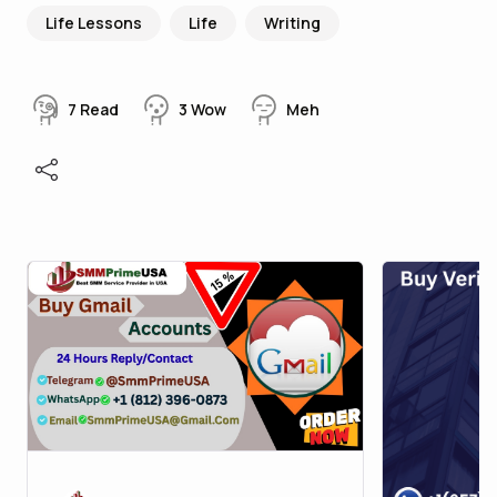
Life Lessons
Life
Writing
7
Read
3
Wow
Meh