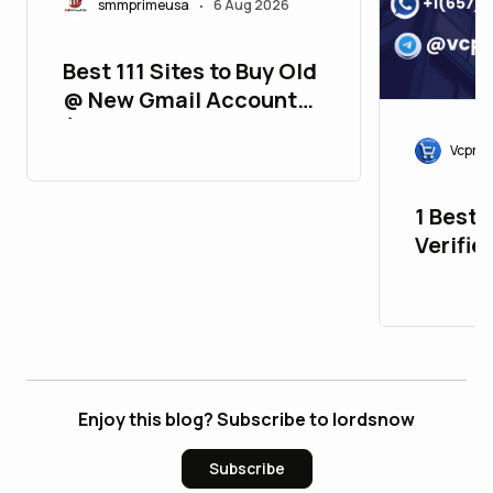
smmprimeusa
6 Aug 2026
•
Best 111 Sites to Buy Old
@ New Gmail Accounts
(2FA, Aged, Strong &
Vcproi
Verified)
1 Best 
Verifie
Accoun
New)
Enjoy this blog? Subscribe to lordsnow
Subscribe